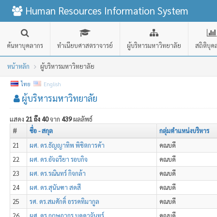
Human Resources Information System
ค้นหาบุคลากร
ทำเนียบศาสตราจารย์
ผู้บริหารมหาวิทยาลัย
สถิติบุ
หน้าหลัก
ผู้บริหารมหาวิทยาลัย
ไทย
English
ผู้บริหารมหาวิทยาลัย
แสดง
21 ถึง 40
จาก
439
ผลลัพธ์
#
ชื่อ - สกุล
กลุ่มตำแหน่งบริหาร
21
ผศ. ดร.ธัญญาทิพ พิชิตการค้า
คณบดี
22
ผศ. ดร.อัจฉรียา รอบกิจ
คณบดี
23
ผศ. ดร.รณินทร์ กิจกล้า
คณบดี
24
ผศ. ดร.สุนันฑา สดสี
คณบดี
25
รศ. ดร.สมศักดิ์ อรรคทิมากูล
คณบดี
26
ผศ. ดร.กฤษฎากร บุดดาจันทร์
คณบดี