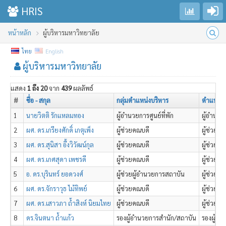
Go to login
Toggle sidebar
HRIS
หน้าหลัก
ผู้บริหารมหาวิทยาลัย
ไทย
English
ผู้บริหารมหาวิทยาลัย
แสดง
1 ถึง 20
จาก
439
ผลลัพธ์
#
ชื่อ - สกุล
กลุ่มตำแหน่งบริหาร
ตำแหน่ง
1
นายวิตติ รักแหลมทอง
ผู้อำนวยการศูนย์ที่พัก
ผู้อำนวย
2
ผศ. ดร.เกรียงศักดิ์ เกตุเพ็ง
ผู้ช่วยคณบดี
ผู้ช่วย
3
ผศ. ดร.สุนิสา อึ้งวิวัฒน์กุล
ผู้ช่วยคณบดี
ผู้ช่วยค
4
ผศ. ดร.เกศสุดา เพชรดี
ผู้ช่วยคณบดี
ผู้ช่วยค
5
อ. ดร.บุรินทร์ ยอดวงศ์
ผู้ช่วยผู้อำนวยการสถาบัน
ผู้ช่วยผ
6
ผศ. ดร.จักราวุธ ไม้ทิพย์
ผู้ช่วยคณบดี
ผู้ช่วยค
7
ผศ. ดร.เสาวภา ถ้ำสิงห์ นิยมไทย
ผู้ช่วยคณบดี
ผู้ช่วยค
8
ดร.จินตนา ถ้ำแก้ว
รองผู้อำนวยการสำนัก/สถาบัน
รองผู้อำ