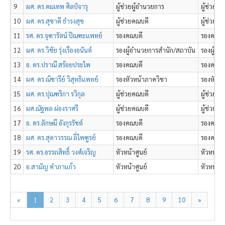
9
ผศ. ดร.คมเทพ ศิลป์จารุ
ผู้ช่วยผู้อำนวยการ
ผู้ช่วยผ
10
ผศ. ดร.สุชาดี ธำรงสุข
ผู้ช่วยคณบดี
ผู้ช่วยค
11
รศ. ดร.จุฑารัตน์ ปิณฑะแพทย์
รองคณบดี
รองคณบด
12
ผศ. ดร.วิชัย รุ่งเรืองอนันต์
รองผู้อำนวยการสำนัก/สถาบัน
รองผู้อำ
13
อ. ดร.ปราณี สร้อยประไพ
รองคณบดี
รองคณบดี
14
ผศ. ดร.ณิชารีย์ วิสุทธิแพทย์
รองหัวหน้าภาควิชา
รองหัวห
15
ผศ. ดร.ปุณฑริกา รวิกุล
ผู้ช่วยคณบดี
ผู้ช่วยค
16
ผศ.ณัฐพล ผ่องราศรี
ผู้ช่วยคณบดี
ผู้ช่วยค
17
อ. ดร.ลักษมี อังกุรรัชต์
รองคณบดี
รองคณบด
18
ผศ. ดร.สุดาวรรณ ลี่ไพฑูรย์
รองคณบดี
รองคณบด
19
รศ. ดร.อรรถสิทธิ์ วงศ์เจริญ
หัวหน้าศูนย์
หัวหน้าศ
20
อ.สามัญ คำภาแก้ว
หัวหน้าศูนย์
หัวหน้าศ
«
1
2
3
4
5
6
7
8
9
10
»