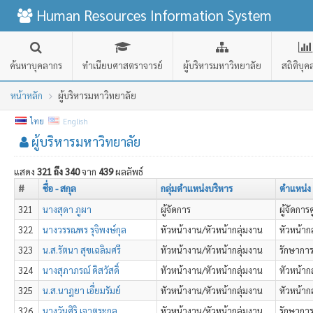
Human Resources Information System
ค้นหาบุคลากร
ทำเนียบศาสตราจารย์
ผู้บริหารมหาวิทยาลัย
สถิติบุ
หน้าหลัก
ผู้บริหารมหาวิทยาลัย
ไทย
English
ผู้บริหารมหาวิทยาลัย
แสดง
321 ถึง 340
จาก
439
ผลลัพธ์
#
ชื่อ - สกุล
กลุ่มตำแหน่งบริหาร
ตำแหน่ง
321
นางสุดา ภูผา
ผู้จัดการ
ผู้จัดการศ
322
นางวรรณพร รุจิพงษ์กุล
หัวหน้างาน/หัวหน้ากลุ่มงาน
หัวหน้าก
323
น.ส.รัตนา สุขเฉลิมศรี
หัวหน้างาน/หัวหน้ากลุ่มงาน
รักษาการ
324
นางสุภาภรณ์ ดิสวัสดิ์
หัวหน้างาน/หัวหน้ากลุ่มงาน
หัวหน้าก
325
น.ส.นาฎยา เอี่ยมรัมย์
หัวหน้างาน/หัวหน้ากลุ่มงาน
หัวหน้าก
326
นางวันศิริ เจาตระกูล
หัวหน้างาน/หัวหน้ากลุ่มงาน
รักษาการ