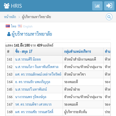
Go to login
Toggle sidebar
HRIS
หน้าหลัก
ผู้บริหารมหาวิทยาลัย
ไทย
English
ผู้บริหารมหาวิทยาลัย
แสดง
161 ถึง 180
จาก
439
ผลลัพธ์
#
ชื่อ - สกุล
กลุ่มตำแหน่งบริหาร
ตำแหน่
161
น.ส.วรรณศิริ มิถอย
หัวหน้าสำนักงานคณบดี
หัวหน้
162
น.ส.วรรณวิภา จินดาพันธ์ไพศาล
หัวหน้างาน/หัวหน้ากลุ่มงาน
หัวหน้า
163
ผศ. ดร.วรรณลักษณ์ เหล่าทวีทรัพย์
หัวหน้าภาควิชา
หัวหน้า
164
อ. ดร.วรรณรัก นพเจริญกุล
รองคณบดี
รองคณบ
165
น.ส.วรรณรวี มหาพันธน์
หัวหน้าฝ่าย
หัวหน้า
166
นางวรรณพร รุจิพงษ์กุล
หัวหน้างาน/หัวหน้ากลุ่มงาน
หัวหน้า
167
รศ. ดร.วรรณทิชา เศวตบวร
รองคณบดี
รองคณบ
168
ผศ. ดร.วรรณชัย วรรณสวัสดิ์
ผู้บริหารระดับต้น
ประธาน