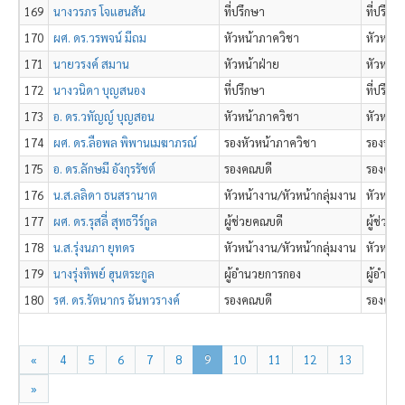
169
นางวรภร โจแฮนสัน
ที่ปรึกษา
ที่ปรึก
170
ผศ. ดร.วรพจน์ มีถม
หัวหน้าภาควิชา
หัวหน้า
171
นายวรงค์ สมาน
หัวหน้าฝ่าย
หัวหน้า
172
นางวนิดา บุญสนอง
ที่ปรึกษา
ที่ปรึก
173
อ. ดร.วทัญญ์ บุญสอน
หัวหน้าภาควิชา
หัวหน้า
174
ผศ. ดร.ลือพล พิพานเมฆาภรณ์
รองหัวหน้าภาควิชา
รองหัวห
175
อ. ดร.ลักษมี อังกุรรัชต์
รองคณบดี
รองคณบด
176
น.ส.ลลิดา ธนสรานาต
หัวหน้างาน/หัวหน้ากลุ่มงาน
หัวหน้า
177
ผศ. ดร.รุสลี่ สุทธวีร์กูล
ผู้ช่วยคณบดี
ผู้ช่วย
178
น.ส.รุ่งนภา ยุทดร
หัวหน้างาน/หัวหน้ากลุ่มงาน
หัวหน้า
179
นางรุ่งทิพย์ ฮุนตระกูล
ผู้อำนวยการกอง
ผู้อำนว
180
รศ. ดร.รัตนากร ฉันทวรางค์
รองคณบดี
รองคณบด
«
4
5
6
7
8
9
10
11
12
13
»