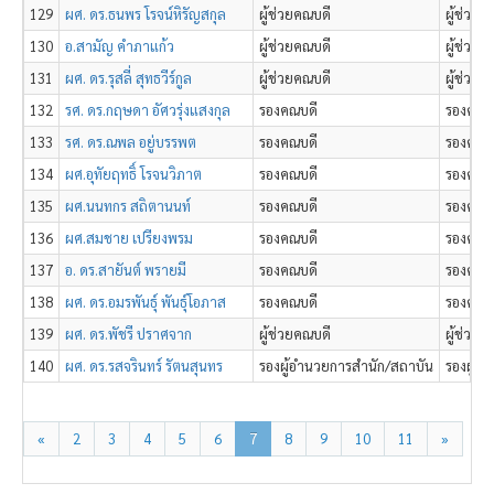
129
ผศ. ดร.ธนพร โรจน์หิรัญสกุล
ผู้ช่วยคณบดี
ผู้ช่วย
130
อ.สามัญ คำภาแก้ว
ผู้ช่วยคณบดี
ผู้ช่วย
131
ผศ. ดร.รุสลี่ สุทธวีร์กูล
ผู้ช่วยคณบดี
ผู้ช่วย
132
รศ. ดร.กฤษดา อัศวรุ่งแสงกุล
รองคณบดี
รองคณบ
133
รศ. ดร.ณพล อยู่บรรพต
รองคณบดี
รองคณบด
134
ผศ.อุทัยฤทธิ์ โรจนวิภาต
รองคณบดี
รองคณบ
135
ผศ.นนทกร สถิตานนท์
รองคณบดี
รองคณบด
136
ผศ.สมชาย เปรียงพรม
รองคณบดี
รองคณบด
137
อ. ดร.สายันต์ พรายมี
รองคณบดี
รองคณบด
138
ผศ. ดร.อมรพันธุ์ พันธุ์โอภาส
รองคณบดี
รองคณบด
139
ผศ. ดร.พัชรี ปราศจาก
ผู้ช่วยคณบดี
ผู้ช่วย
140
ผศ. ดร.รสจรินทร์ รัตนสุนทร
รองผู้อำนวยการสำนัก/สถาบัน
รองผู้อ
«
2
3
4
5
6
7
8
9
10
11
»