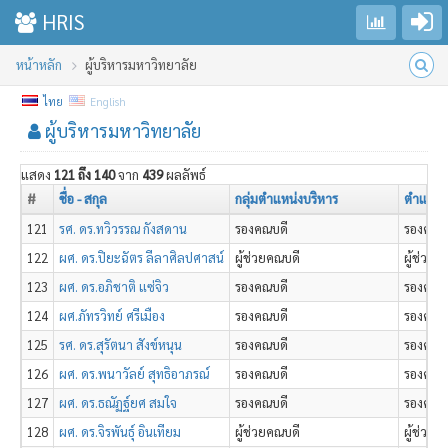
Go to login
Toggle sidebar
HRIS
หน้าหลัก
ผู้บริหารมหาวิทยาลัย
ไทย
English
ผู้บริหารมหาวิทยาลัย
แสดง
121 ถึง 140
จาก
439
ผลลัพธ์
#
ชื่อ - สกุล
กลุ่มตำแหน่งบริหาร
ตำแหน่
121
รศ. ดร.ทวิวรรณ กังสดาน
รองคณบดี
รองคณบ
122
ผศ. ดร.ปิยะฉัตร ลีลาศิลปศาสน์
ผู้ช่วยคณบดี
ผู้ช่วย
123
ผศ. ดร.อภิชาติ แซ่จิว
รองคณบดี
รองคณบ
124
ผศ.ภัทรวิทย์ ศรีเมือง
รองคณบดี
รองคณบ
125
รศ. ดร.สุรัตนา สังข์หนุน
รองคณบดี
รองคณบ
126
ผศ. ดร.พนาวัลย์ สุทธิอาภรณ์
รองคณบดี
รองคณบ
127
ผศ. ดร.ธณัฏฐ์ยศ สมใจ
รองคณบดี
รองคณบ
128
ผศ. ดร.จิรพันธุ์ อินเทียม
ผู้ช่วยคณบดี
ผู้ช่วย